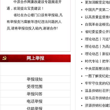
中原合作网廉政建设专题频道开
更加清醒坚定地
通，欢迎提出宝贵建议！
中国共产党第二
省社在办公楼门口设有举报箱,凡
以高质量监督推
有举报贪污腐败等违纪违法问题的人
自我革命这根弦
员,请将举报信投入箱内,谢谢合作!
省纪委监委公开
理论动态丨习近
理论动态丨为高
理论动态丨新征
网上举报
时代专论丨把学
中央层面整治形
一图了解党纪处
举报须知
牢牢守住党的纪
受理范围
温县供销社召开
举报问答
驻马店市供销合
电话举报
济源供销社创建
信箱举报