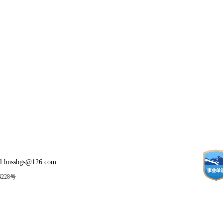
:hnssbgs@126.com
4228号