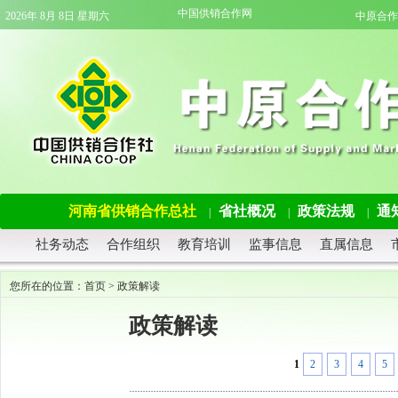
中国供销合作网
2026年 8月 8日 星期六
中原合作
河南省供销合作总社
省社概况
政策法规
通
|
|
|
社务动态
合作组织
教育培训
监事信息
直属信息
您所在的位置：
首页
>
政策解读
政策解读
1
2
3
4
5