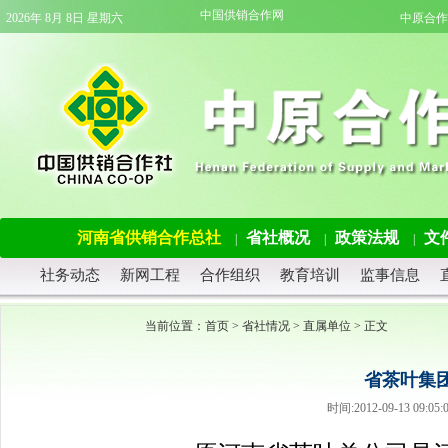
中国供销合作网
2026年 8月 8日 星期六
中原合作
河南省供销合作总社
省社概况
政策法规
文
|
|
|
社务动态
新网工程
合作组织
教育培训
监事信息
当前位置：
首页
>
省社情况
>
直属单位
> 正文
省茶叶集
时间:2012-09-13 09