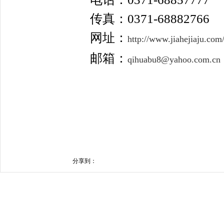
传真：
0371-68882766
网址：
http://www.jiahejiaju.com
邮箱：
qihuabu8@yahoo.com.cn
分享到：