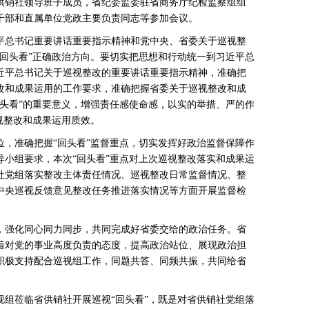
销社领导班子成员，省纪委监委驻省商务厅纪检监察组组
干部和直属单位党政主要负责同志等参加会议。
总书记重要讲话重要指示精神和党中央、省委关于巡视整
“回头看”正确政治方向。要切实把思想和行动统一到习近平总
近平总书记关于巡视整改的重要讲话重要指示精神，准确把
改和成果运用的工作要求，准确把握省委关于巡视整改和成
回头看”的重要意义，增强责任感使命感，以实的举措、严的作
视整改和成果运用质效。
准确把握“回头看”监督重点，切实发挥好政治监督保障作
导小组要求，本次“回头看”重点对上次巡视整改落实和成果运
社党组落实整改主体责任情况、巡视整改日常监督情况、整
中央巡视反馈意见整改任务推进落实情况等方面开展监督检
强化同心同力同步，共同完成好省委交给的政治任务。省
着对党的事业高度负责的态度，提高政治站位、展现政治担
积极支持配合巡视组工作，同题共答、同频共振，共同给省
莅临省供销社开展巡视“回头看”，既是对省供销社党组落