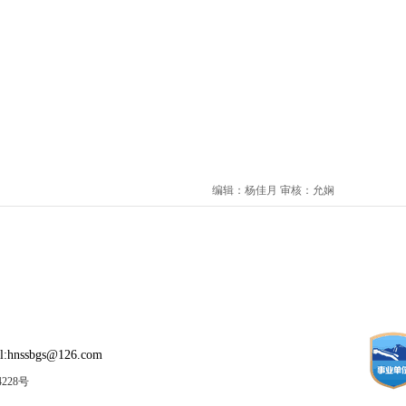
编辑：杨佳月 审核：允娴
:hnssbgs@126.com
4228号