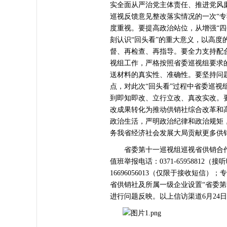
实全面从严治党主体责任、推进党风
巡视反馈意见整改落实情况的一次“专
度重视。要提高政治站位，从增强“四
刻认识“回头看”的重大意义，以高
督、再检查、再指导。要全力支持配
视组工作，严格按照省委巡视组要求
送材料的真实性、准确性。要坚持问
点，对此次“回头看”过程中省委巡
到即知即改、立行立改、真改实改。
改成果转化为推动供销社综合改革和
政治生活，严明政治纪律和政治规矩
务我省经济社会发展大局贡献更多供
省委第十一巡视组巡视省供销合作总
值班举报电话：0371-6595881
16696056013（仅限于接收短信
省供销社及所属一级企业设置“省委第
进行问题反映。以上信访渠道6月24日