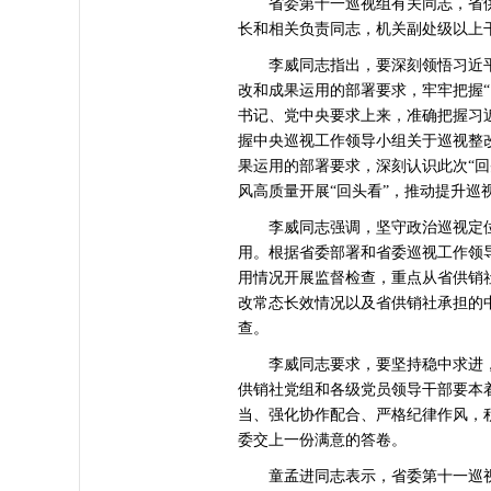
省委第十一巡视组有关同志，省供
长和相关负责同志，机关副处级以上
李威同志指出，要深刻领悟习近平
改和成果运用的部署要求，牢牢把握
书记、党中央要求上来，准确把握习
握中央巡视工作领导小组关于巡视整
果运用的部署要求，深刻认识此次“
风高质量开展“回头看”，推动提升巡
李威同志强调，坚守政治巡视定位，
用。根据省委部署和省委巡视工作领
用情况开展监督检查，重点从省供销
改常态长效情况以及省供销社承担的
查。
李威同志要求，要坚持稳中求进，
供销社党组和各级党员领导干部要本
当、强化协作配合、严格纪律作风，
委交上一份满意的答卷。
童孟进同志表示，省委第十一巡视组