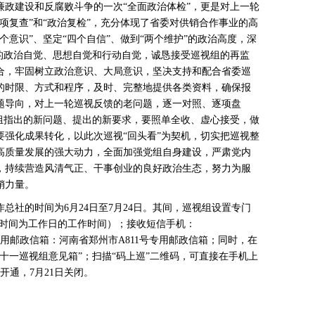
廉政建设和反腐败斗争的一次“全面政治体检”，更是对上一轮
项复查”和“政治复检”，充分体现了省委对供销合作事业的高
个意识”、坚定“四个自信”、做到“两个维护”的政治高度，深
度的政治自觉、思想自觉和行动自觉，诚恳接受巡视组的再监
合，牢固树立政治意识、大局意识，坚决支持和配合省委巡
的时限、方式和程序，及时、完整地提供各类资料，确保报
题导向，对上一轮巡视反馈的老问题，逐一对照、逐项盘
视组指出的新问题、提出的新要求，要照单全收、虚心接受，做
要强化成果转化，以此次巡视“回头看”为契机，切实把巡视整
高质量发展的强大动力，全面加强党组自身建设，严肃党内
，持续营造风清气正、干事创业的良好政治生态，努力为服
销力量。
社的时间为6月24日至7月24日。其间，巡视组设置专门
2（接听时间为工作日的工作时间）；接收短信手机：
）；专用邮政信箱：河南省郑州市A811号专用邮政信箱；同时，在
十一巡视组意见箱”；扫描“码上巡”二维码，可直接在手机上
开通，7月21日关闭。