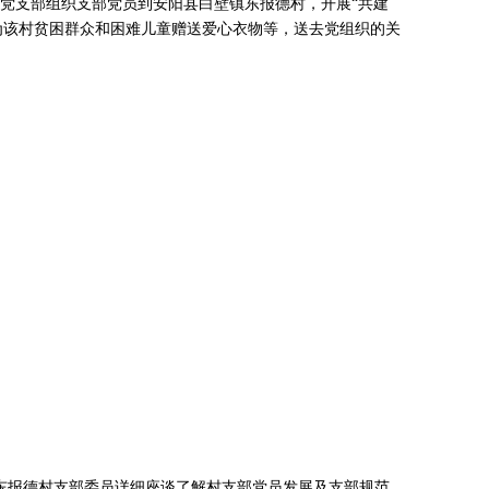
党支部组织支部党员到安阳县白壁镇东报德村，开展“共建
，为该村贫困群众和困难儿童赠送爱心衣物等，送去党组织的关
报德村支部委员详细座谈了解村支部党员发展及支部规范