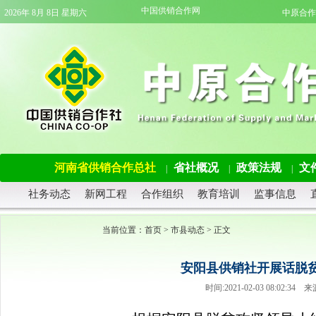
中国供销合作网
2026年 8月 8日 星期六
中原合作
河南省供销合作总社
省社概况
政策法规
文
|
|
|
社务动态
新网工程
合作组织
教育培训
监事信息
当前位置：
首页
>
市县动态
> 正文
安阳县供销社开展话脱
时间:2021-02-03 08:02