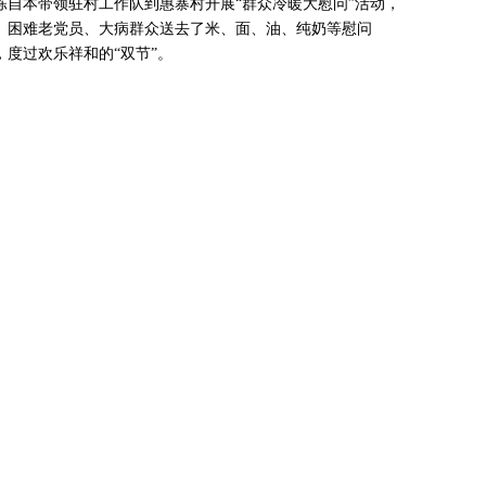
自本带领驻村工作队到惠寨村开展“群众冷暖大慰问”活动，
、困难老党员、大病群众送去了米、面、油、纯奶等慰问
度过欢乐祥和的“双节”。