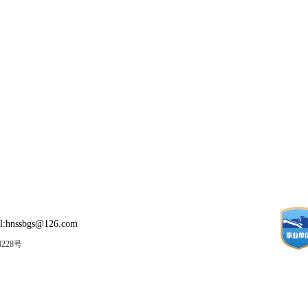
:hnssbgs@126.com
4228号