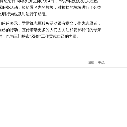
纪念日”即将到来之际,3月4日，市供销社组织机关志愿
愿服务活动，捡拾景区内的垃圾，对捡拾的垃圾进行了分类
文明行为也及时进行了劝阻。
们纷纷表示：学雷锋志愿服务活动很有意义，作为志愿者，
自己的行动，宣传带动更多的人们去关注和爱护我们的母亲
，也为三门峡市“双创”工作贡献自己的力量。
编辑：王鸽