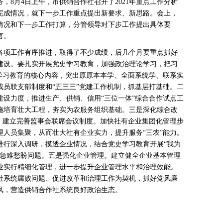
8月4日上午，市供销合作社召开了2021年重点工作分析
作完成情况，就下一步工作重点提出新要求、新思路。会上，
展情况和下一步工作打算，分管领导对下步工作提出具体要
言。
社各项工作有序推进，取得了不少成绩，后几个月要重点抓好
建设。要扎实开展党史学习教育，加强政治理论学习，把习
史学习教育的核心内容，突出原原本本学、全面系统学、联系实
成员联支部制度和“五三三”党建工作机制，抓基层打基础。二
建设力度，推进生产、供销、信用“三位一体”综合合作试点工
施培育壮大工程，夯实为农服务组织基础。三是深化综合改
力，建立完善监事会联席会议制度。加快社有企业集团化管理步
理人员集聚，从而壮大社有企业实力，提升服务“三农”能力。
进行深入调研，摸透企业情况，结合党史学习教育开展“我为
工急难愁盼问题。五是强化企业管理。建立健全企业基本管理
业实行精细化管理，进一步提升企业管理水平和治理效能。
社系统腐败问题、促进改革和治理工作为契机，抓好党风廉
风，营造供销合作社系统良好政治生态。