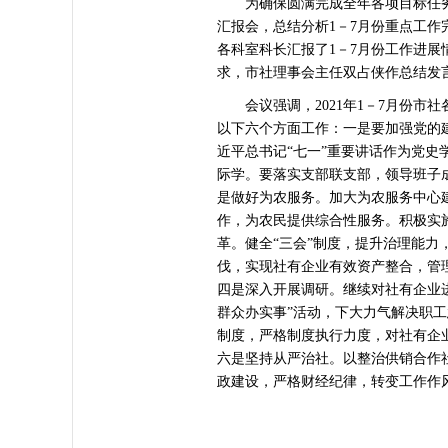
为确保圆满完成全年各项目标任务，
汇报会，总结分析1－7月份重点工
各科室科长汇报了1－7月份工作进
求，市社理事会主任双占侠作总结发
会议强调，2021年1－7月份市
以下六个方面工作：一是要加强党的
近平总书记“七一”重要讲话作为党
际学。要落实支部联支部，领导班子
是做好为农服务。加大为农服务中心
作，为农民提供综合性服务。积极实
革。健全“三会”制度，提升治理能
伐，实现社有企业有效资产整合，管
四是深入开展调研。继续对社有企业
群众办实事”活动，下大力气解决职
制度，严格制度执行力度，对社有企
六是坚持从严治社。以整治供销合作
政建设，严格财经纪律，转变工作作