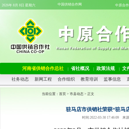
中国供销合作网
2026年 8月 8日 星期六
中原合作
河南省供销合作总社
省社概况
政策法规
文
|
|
|
社务动态
新网工程
合作组织
教育培训
监事信息
当前位置：
首页
>
市县动态
> 正文
驻马店市供销社荣获“驻马
时间:2022-03-30 17:46