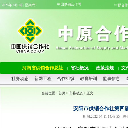
中国供销合作网
2026年 8月 8日 星期六
中原合作
河南省供销合作总社
省社概况
政策法规
文
|
|
|
社务动态
新网工程
合作组织
教育培训
监事信息
当前位置：
首页
>
市县动态
> 正文
安阳市供销合作社第四
时间:2022-04-11 14:43