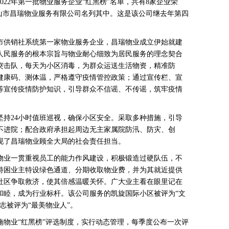
2年第一批物业服务企业“红黑榜”名单，共有8家企业荣
顶山市昌瑞物业服务有限公司名列其中。这是该公司继去年第四
供销社系统第一家物业服务企业，昌瑞物业成立伊始就建
人民服务的根本宗旨与物业耐心细致为居民服务的理念契合
突击队，每天为小区消毒，为群众运送生活物资，精准防
健康码、测体温，严格遵守疫情管控政策；通过宣传栏、宣
等宣传疫情防护知识，引导群众不信谣、不传谣，筑牢疫情
24小时值班巡视，确保小区安全。采取多种措施，引导
不进院；配合政府承担起周边无主家属院防汛、防灾、创
现了昌瑞物业顾全大局的社会责任担当。
业一贯重视员工的能力作风建设，积极锻造过硬队伍，不
特困业主特设绿色通道、分期收取物业费，并为其就近提供
社区争取救济，使其倍感温暖关怀。广大业主看在眼里记在
和睦，成为行业标杆。该公司服务的凯旋国际小区被评为“文
志被评为“最美物业人”。
施物业“红黑榜”评选制度，实行动态管理，每季度公布一次评