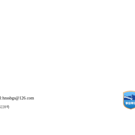
:hnssbgs@126.com
4228号