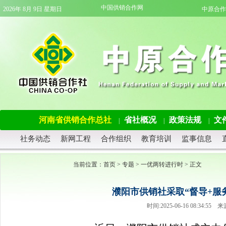
中国供销合作网
2026年 8月 9日 星期日
中原合作
河南省供销合作总社
省社概况
政策法规
文
|
|
|
社务动态
新网工程
合作组织
教育培训
监事信息
当前位置：
首页
>
专题
>
一优两转进行时
> 正文
濮阳市供销社采取“督导+服务
时间:2025-06-16 08:34