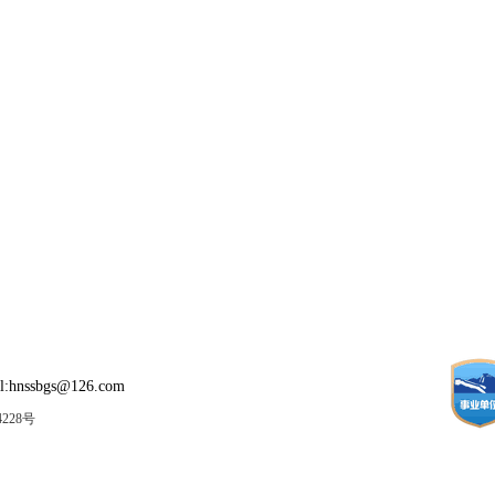
:hnssbgs@126.com
4228号