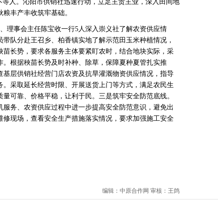
等人。沁阳市供销社迅速行动，立足主责主业，深入田间地
秋粮丰产丰收筑牢基础。
、理事会主任陈宝收一行5人深入崇义社了解农资供应情
员带队分赴王召乡、柏香镇实地了解示范田玉米种植情况，
秧苗长势，要求各服务主体要紧盯农时，结合地块实际，采
作。根据秧苗长势及时补种、除草，保障夏种夏管扎实推
查基层供销社经营门店农资及抗旱灌溉物资供应情况，指导
务。采取延长经营时限、开展送货上门等方式，满足农民生
质量可靠、价格平稳，让利于民。
三是筑牢安全防范底线。
机服务、农资供应过程中进一步提高安全防范意识，避免出
维修现场，查看安全生产措施落实情况，要求加强施工安全
编辑：中原合作网 审核：王鸽