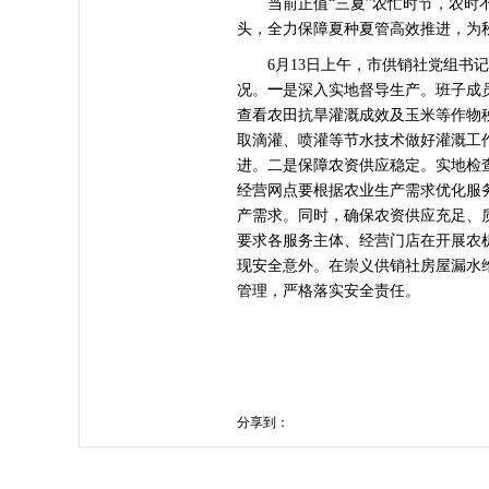
当前正值“三夏”农忙时节，农时不
头，全力保障夏种夏管高效推进，为
6月13日上午，市供销社党组书记
况。
一
是深入实地督导生产。班子成
查看农田抗旱灌溉成效及玉米等作物
取滴灌、喷灌等节水技术做好灌溉工
进。
二是保障农资供应稳定。实地检
经营网点要根据农业生产需求优化服
产需求。同时，确保农资供应充足、
要求各服务主体、经营门店在开展农
现安全意外。在崇义供销社房屋漏水
管理，严格落实安全责任。
分享到：