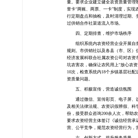
量。要求企业建立健全农资质量管理
誉卡“两账、两票、一卡”制度，实
行定期盘点和抽检，及时清理过期、
过供销合作社渠道流入市场。
四、定期排查，维护市场秩序
组织系统内农资经营企业开展自查
规则。市供销社以及各县（市、区）
经济发展科联合社属农资公司对农资
坑农害农，确保让农民用上“放心农资
10次，检查系统内18个乡镇基层社
资质量问题。
五、积极宣传，营造诚信氛围
通过微信、宣传彩页、电子屏、设
及相关法律法规、农资识假辨假、科学
份，接受群众咨询200余人次，帮助
要求农资经营主体签订《诚信经营承
营、公平竞争，规范农资经营行为，
六、创新方式，提升服务质量