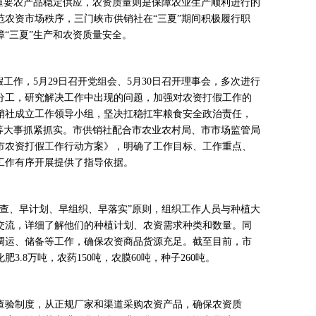
要农产品稳定供应，农资质量则是保障农业生产顺利进行的
范农资市场秩序，三门峡市供销社在“三夏”期间积极履行职
“三夏”生产和农资质量安全。
作，5月29日召开党组会、5月30日召开理事会，多次进行
分工，研究解决工作中出现的问题，加强对农资打假工作的
销社成立工作领导小组，坚决扛稳扛牢粮食安全政治责任，
头等大事抓紧抓实。市供销社配合市农业农村局、市市场监管局
峡市农资打假工作行动方案》，明确了工作目标、工作重点、
工作有序开展提供了指导依据。
、早计划、早组织、早落实”原则，组织工作人员与种植大
交流，详细了解他们的种植计划、农资需求种类和数量。同
调运、储备等工作，确保农资商品货源充足。截至目前，市
3.8万吨，农药150吨，农膜60吨，种子260吨。
验制度，从正规厂家和渠道采购农资产品，确保农资质