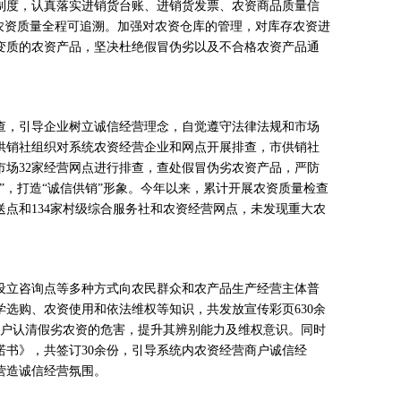
制度，认真落实进销货台账、进销货发票、农资商品质量信
现农资质量全程可追溯。加强对农资仓库的管理，对库存农资进
变质的农资产品，坚决杜绝假冒伪劣以及不合格农资产品通
，引导企业树立诚信经营理念，自觉遵守法律法规和市场
供销社组织对系统农资经营企业和网点开展排查，市供销社
市场32家经营网点进行排查，查处假冒伪劣农资产品，严防
”，打造“诚信供销”形象。今年以来，累计开展农资质量检查
配送点和134家村级综合服务社和农资经营网点，未发现重大农
立咨询点等多种方式向农民群众和农产品生产经营主体普
选购、农资使用和依法维权等知识，共发放宣传彩页630余
农户认清假劣农资的危害，提升其辨别能力及维权意识。同时
诺书》，共签订30余份，引导系统内农资经营商户诚信经
营造诚信经营氛围。