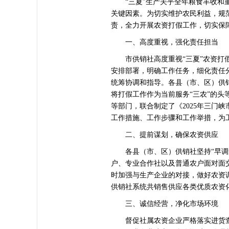
“三夏”生产关乎全年粮食丰收和重
关键因素。为切实维护农民利益，规
责，全力开展农资打假工作，切实保障
一、高度重视，强化责任担当
市供销社高度重视“三夏”农资打假工
安排部署，明确工作任务，细化责任
统筹协调和指导。各县（市、区）供
将打假工作作为当前服务“三农”的
等部门，联合制定了《2025年三门
工作措施、工作步骤和工作举措，为
二、提前谋划，确保农资供应
各县（市、区）供销社坚持“早调查
户、专业合作社以及普通农户面对面
时加强与生产企业的对接，做好农资
供销社系统共销售供应各类优质农资化肥
三、诚信经营，净化市场环境
督促社属农资企业严格落实进货查