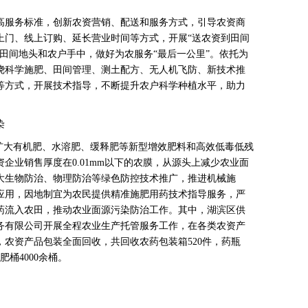
服务标准，创新农资营销、配送和服务方式，引导农资商
上门、线上订购、延长营业时间等方式，开展“送农资到田间
田间地头和农户手中，做好为农服务“最后一公里”。依托为
绕科学施肥、田间管理、测土配方、无人机飞防、新技术推
等方式，开展技术指导，不断提升农户科学种植水平，助力
染
大有机肥、水溶肥、缓释肥等新型增效肥料和高效低毒低残
企业销售厚度在0.01mm以下的农膜，从源头上减少农业面
大生物防治、物理防治等绿色防控技术推广，推进机械施
应用，因地制宜为农民提供精准施肥用药技术指导服务，严
药流入农田，推动农业面源污染防治工作。其中，湖滨区供
务有限公司开展全程农业生产托管服务工作，在各类农资产
农资产品包装全面回收，共回收农药包装箱520件，药瓶
肥桶4000余桶。