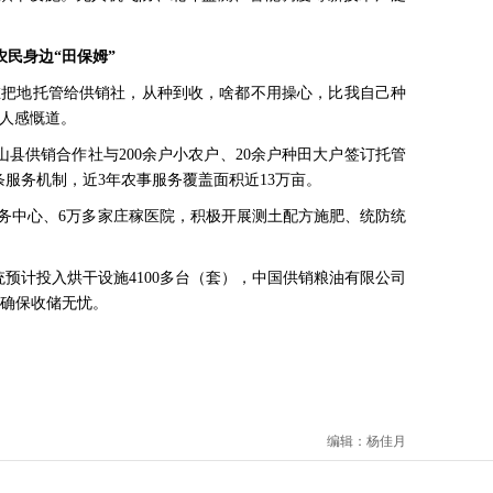
。
民身边“田保姆”
在把地托管给供销社，从种到收，啥都不用操心，比我自己种
老人感慨道。
县供销合作社与200余户小农户、20余户种田大户签订托管
条服务机制，近3年农事服务覆盖面积近13万亩。
服务中心、6万多家庄稼医院，积极开展测土配方施肥、统防统
统预计投入烘干设施4100多台（套），中国供销粮油有限公司
，确保收储无忧。
编辑：杨佳月