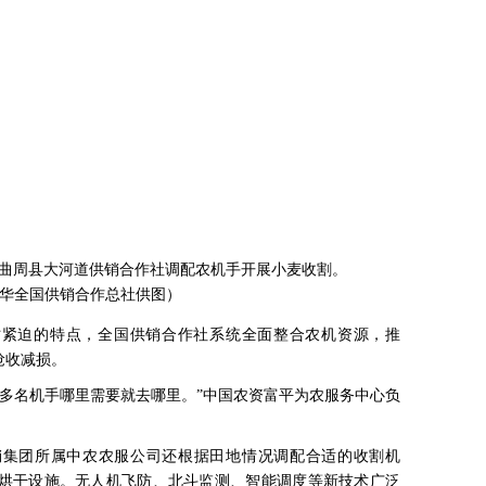
曲周县大河道供销合作社调配农机手开展小麦收割。
华全国供销合作总社供图）
时紧迫的特点，全国供销合作社系统全面整合农机资源，推
抢收减损。
0多名机手哪里需要就去哪里。”中国农资富平为农服务中心负
销集团所属中农农服公司还根据田地情况调配合适的收割机
烘干设施。无人机飞防、北斗监测、智能调度等新技术广泛