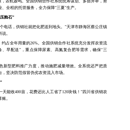
翻滚，农机轰鸣。全国供销合作社系统统筹谋划、多措并举，努
、全程的托管服务，全力保障“三夏”生产。
压舱石”
一个电话，供销社就把化肥送到地头。”天津市静海区蔡公庄镇
料说。
，约占全年用量的26%。全国供销合作社系统充分发挥农资流
备、早配送”，重点保障尿素、高氮复合肥等需求，确保“三
色新型肥料推广力度，推动施肥减量增效。全系统还严把质
台，坚决防范假冒伪劣农资流入市场。
”
一天能收400亩，花费还比人工省了120块钱！”四川省供销农
算账。