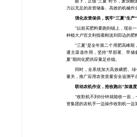
眼下，正值“三夏”时节，麦浪
力以充足的农资储备、高效的机械作业
强化农资保供，筑牢“三夏”生产“
“以前买肥料要跑到镇上，现在
种植大户宫文利指着刚送到田边的肥
“三夏”是全年第二个用肥高峰期
通主渠道作用，坚持“早部署、早储
夏”期间化肥供应量足价稳。
同时，全系统加大高效磷肥、绿
量关，推广应用农资质量安全追溯平
联动农机作业，抢收跑出“加速度
“收割机不到8分钟就能收一亩，
资集团的农机手一边操作收割机一边