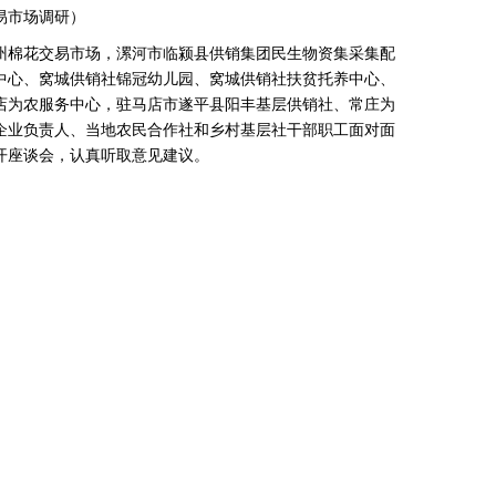
市场调研）
棉花交易市场，漯河市临颍县供销集团民生物资集采集配
中心、窝城供销社锦冠幼儿园、窝城供销社扶贫托养中心、
店为农服务中心，驻马店市遂平县阳丰基层供销社、常庄为
企业负责人、当地农民合作社和乡村基层社干部职工面对面
开座谈会，认真听取意见建议。