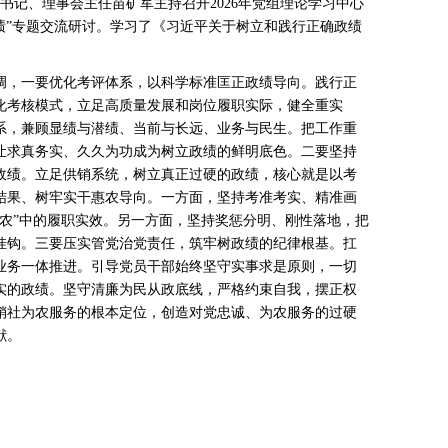
记、理事会主任苗矿军主持召开2026年党组理论学习中心
绩”专题交流研讨。学习了《习近平关于树立和践行正确政绩
，一要优化考评体系，以科学标准匡正政绩导向。践行正
化考核模式，立足高质量发展和岗位履职实际，健全重实
系，兼顾显绩与潜绩、当前与长远、业务与民生。把工作重
让求真务实、久久为功成为树立政绩的鲜明底色。二要坚持
政绩。立足供销系统，树立真正过硬的政绩，核心就是以考
结果、树牢实干惠农导向。一方面，坚持考准考实、精准画
三农”中的履职实效。另一方面，坚持奖惩分明、刚性落地，把
挂钩。三要压实管党治党责任，筑牢树政绩的纪律根基。扛
业务一体推进。引导党员干部始终坚守实事求是原则，一切
实的政绩。坚守清廉为民从政底线，严格约束自我，摆正权
销社为农服务的根本定位，创造对党忠诚、为农服务的过硬
献。