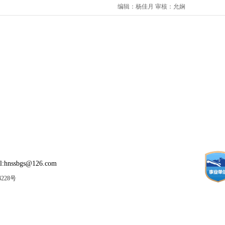
编辑：杨佳月 审核：允娴
:hnssbgs@126.com
4228号