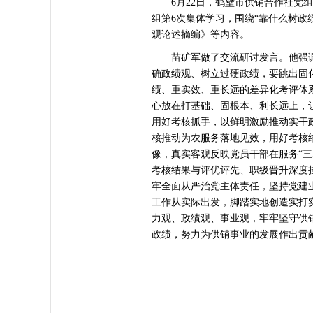
6月22日，鹤壁市供销合作社党组书
组第6次集体学习，围绕“靠什么树政
观论述摘编》等内容。
苗矿军做了交流研讨发言。他强调
确政绩观、树立过硬政绩，要跳出固
绩、重实效、重长远的差异化考评体
心放在打基础、固根本、利长远上，
用好考核抓手，以鲜明激励推动实干
核推动为农服务落地见效，用好考核
像，真实客观反映党员干部在服务“
考核结果与评优评先、职级晋升深度
牢全面从严治党主体责任，坚持党建
工作从实际出发，脚踏实地创造实打
力观、政绩观、事业观，牢牢坚守供
政绩，努力为供销事业的发展作出贡