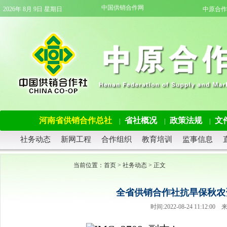
中国供销合作网
2026年 8月 9日 星期日
中原合作
河南省供销合作总社
省社概况
政策法规
文
|
|
|
社务动态
新网工程
合作组织
教育培训
监事信息
当前位置：
首页
>
社务动态
> 正文
全省供销合作社抗旱保秋农
时间:2022-08-24 11:1