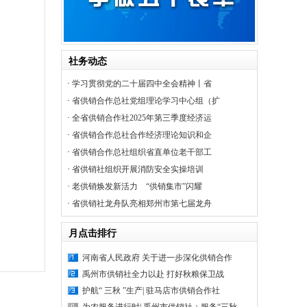
社务动态
·
学习贯彻党的二十届四中全会精神丨省
·
省供销合作总社党组理论学习中心组（扩
·
全省供销合作社2025年第三季度经济运
·
省供销合作总社合作经济理论知识和企
·
省供销合作总社组织省直单位老干部工
·
省供销社组织开展消防安全实操培训
·
老供销焕发新活力 “供销集市”闪耀
·
省供销社龙舟队亮相郑州市第七届龙舟
月点击排行
河南省人民政府 关于进一步深化供销合作
禹州市供销社全力以赴 打好秋粮保卫战
护航“ 三秋 ”生产| 驻马店市供销合作社