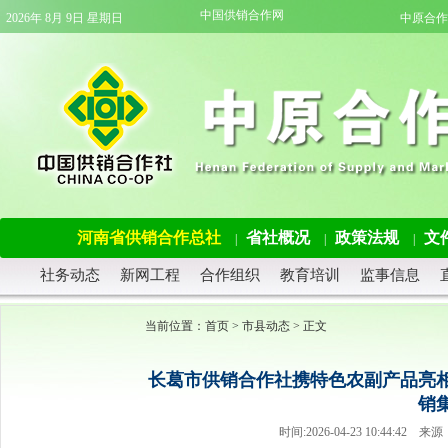
中国供销合作网
2026年 8月 9日 星期日
中原合作
河南省供销合作总社
省社概况
政策法规
文
|
|
|
社务动态
新网工程
合作组织
教育培训
监事信息
当前位置：
首页
>
市县动态
> 正文
长葛市供销合作社携特色农副产品亮相2
销
时间:2026-04-23 10:44: