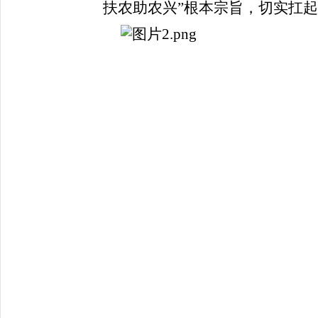
扶农助农兴”根本宗旨，切实扛